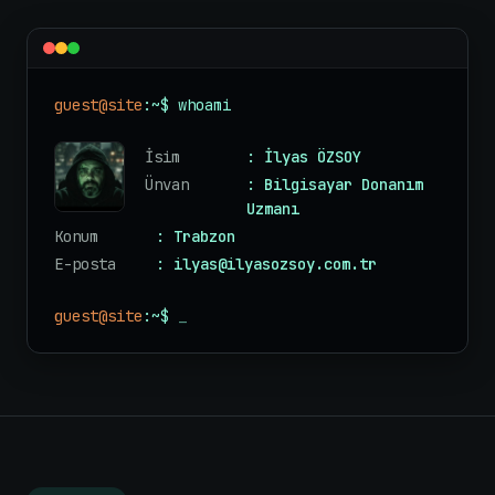
guest@site
:~$ whoami
İsim
: İlyas ÖZSOY
Ünvan
: Bilgisayar Donanım
Uzmanı
Konum
: Trabzon
E-posta
: ilyas@ilyasozsoy.com.tr
guest@site
:~$
_