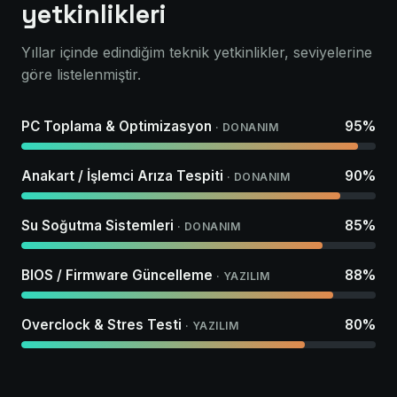
yetkinlikleri
Yıllar içinde edindiğim teknik yetkinlikler, seviyelerine
göre listelenmiştir.
PC Toplama & Optimizasyon
95%
· DONANIM
Anakart / İşlemci Arıza Tespiti
90%
· DONANIM
Su Soğutma Sistemleri
85%
· DONANIM
BIOS / Firmware Güncelleme
88%
· YAZILIM
Overclock & Stres Testi
80%
· YAZILIM