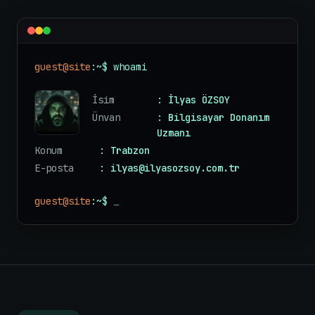
guest@site
:~$ whoami
İsim
: İlyas ÖZSOY
Ünvan
: Bilgisayar Donanım
Uzmanı
Konum
: Trabzon
E-posta
: ilyas@ilyasozsoy.com.tr
guest@site
:~$
_