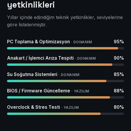
yetkinlikleri
Yıllar içinde edindiğim teknik yetkinlikler, seviyelerine
göre listelenmiştir.
PC Toplama & Optimizasyon
95%
· DONANIM
Anakart / İşlemci Arıza Tespiti
90%
· DONANIM
Su Soğutma Sistemleri
85%
· DONANIM
BIOS / Firmware Güncelleme
88%
· YAZILIM
Overclock & Stres Testi
80%
· YAZILIM