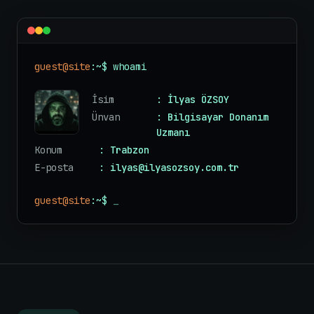
guest@site
:~$ whoami
İsim
: İlyas ÖZSOY
Ünvan
: Bilgisayar Donanım
Uzmanı
Konum
: Trabzon
E-posta
: ilyas@ilyasozsoy.com.tr
guest@site
:~$
_