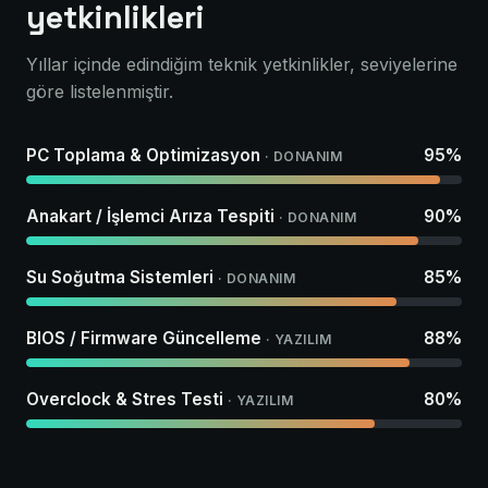
yetkinlikleri
Yıllar içinde edindiğim teknik yetkinlikler, seviyelerine
göre listelenmiştir.
PC Toplama & Optimizasyon
95%
· DONANIM
Anakart / İşlemci Arıza Tespiti
90%
· DONANIM
Su Soğutma Sistemleri
85%
· DONANIM
BIOS / Firmware Güncelleme
88%
· YAZILIM
Overclock & Stres Testi
80%
· YAZILIM